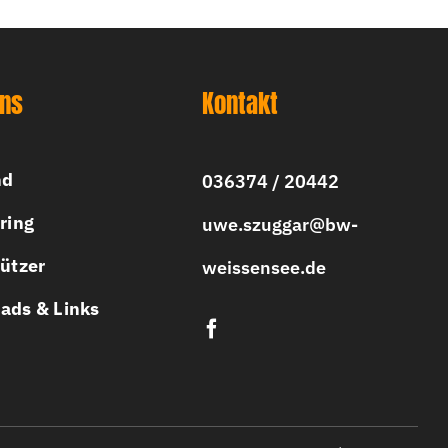
uns
Kontakt
nd
036374 / 20442
ring
uwe.szuggar@bw-
ützer
weissensee.de
ads & Links