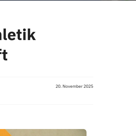
hletik
t
20. November 2025