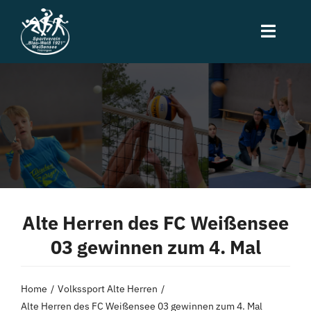
Zum
Inhalt
Toggle
springen
Naviga
Start
Neuigkeiten
Sportarten
Alte Herren des FC Weißensee
Termine
03 gewinnen zum 4. Mal
Kontakt
Home
Volkssport Alte Herren
Alte Herren des FC Weißensee 03 gewinnen zum 4. Mal